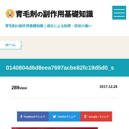
育毛剤の副作用基礎知識｜成分による効果・症状の違い
ホーム
0140804d6d8eea7697acbe82fc19d5d0_s
2017.12.26
289
view