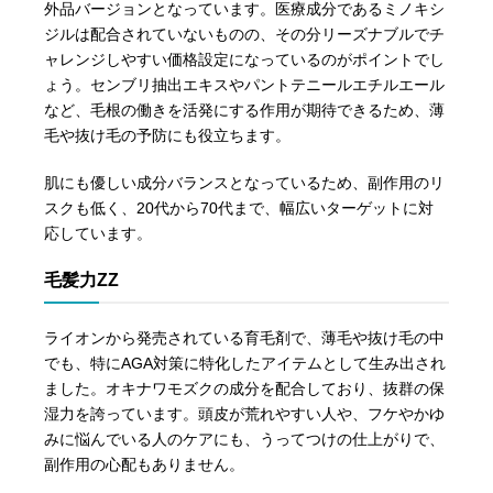
外品バージョンとなっています。医療成分であるミノキシ
ジルは配合されていないものの、その分リーズナブルでチ
ャレンジしやすい価格設定になっているのがポイントでし
ょう。センブリ抽出エキスやパントテニールエチルエール
など、毛根の働きを活発にする作用が期待できるため、薄
毛や抜け毛の予防にも役立ちます。
肌にも優しい成分バランスとなっているため、副作用のリ
スクも低く、20代から70代まで、幅広いターゲットに対
応しています。
毛髪力ZZ
ライオンから発売されている育毛剤で、薄毛や抜け毛の中
でも、特にAGA対策に特化したアイテムとして生み出され
ました。オキナワモズクの成分を配合しており、抜群の保
湿力を誇っています。頭皮が荒れやすい人や、フケやかゆ
みに悩んでいる人のケアにも、うってつけの仕上がりで、
副作用の心配もありません。