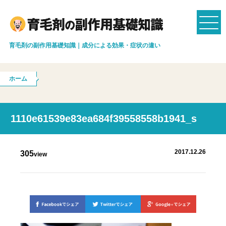
育毛剤の副作用基礎知識｜成分による効果・症状の違い
ホーム
1110e61539e83ea684f39558558b1941_s
2017.12.26
305
view