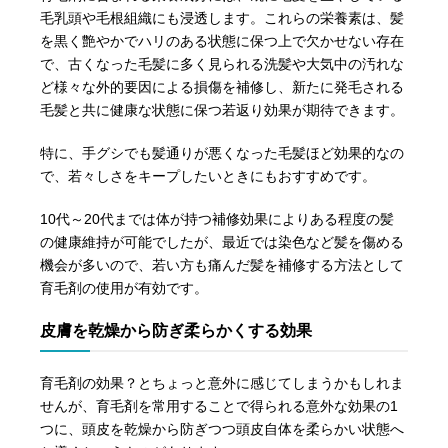
毛乳頭や毛根組織にも浸透します。これらの栄養素は、髪
を黒く艶やかでハリのある状態に保つ上で欠かせない存在
で、古くなった毛髪に多く見られる洗髪や大気中の汚れな
ど様々な外的要因による損傷を補修し、新たに発毛される
毛髪と共に健康な状態に保つ若返り効果が期待できます。
特に、手グシでも髪通りが悪くなった毛髪ほど効果的なの
で、若々しさをキープしたいときにもおすすめです。
10代～20代までは体が持つ補修効果によりある程度の髪
の健康維持が可能でしたが、最近では染色など髪を傷める
機会が多いので、若い方も痛んだ髪を補修する方法として
育毛剤の使用が有効です。
皮膚を乾燥から防ぎ柔らかくする効果
育毛剤の効果？とちょっと意外に感じてしまうかもしれま
せんが、育毛剤を常用することで得られる意外な効果の1
つに、頭皮を乾燥から防ぎつつ頭皮自体を柔らかい状態へ