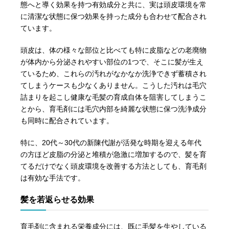
態へと導く効果を持つ有効成分と共に、実は頭皮環境を常
に清潔な状態に保つ効果を持った成分も合わせて配合され
ています。
頭皮は、体の様々な部位と比べても特に皮脂などの老廃物
が体内から分泌されやすい部位の1つで、そこに髪が生え
ているため、これらの汚れがなかなか洗浄できず蓄積され
てしまうケースも少なくありません。こうした汚れは毛穴
詰まりを起こし健康な毛髪の育成自体を阻害してしまうこ
とから、育毛剤には毛穴内部を綺麗な状態に保つ洗浄成分
も同時に配合されています。
特に、20代～30代の新陳代謝が活発な時期を迎える年代
の方ほど皮脂の分泌と堆積が急激に増加するので、髪を育
てるだけでなく頭皮環境を改善する方法としても、育毛剤
は有効な手法です。
髪を若返らせる効果
育毛剤に含まれる栄養成分には、既に毛髪を生やしている