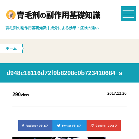
育毛剤の副作用基礎知識｜成分による効果・症状の違い
ホーム
d948c18116d72f9b8208c0b723410684_s
2017.12.26
290
view