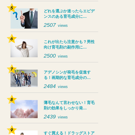
どれを選ぶか迷ったらエビデ
ンスのある育毛成分に…
2507
views
これが出たら注意かも？男性
向け育毛剤の副作用に…
2500
views
アデノシンが発毛を促進す
る！画期的な育毛成分の…
2484
views
薄毛なんて言わせない！育毛
剤の効果をしっかり発…
2439
views
すぐ買える！ドラッグストア