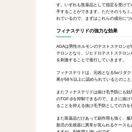
す。いずれも医薬品として指定を受けて
手することができます。ただそのうちミ
れているので、まずはこれらの成分につ
フィナステリドの強力な効果
AGAは男性ホルモンのテストステロンが
テロンとなり、ジヒドロテストステロンが
を刺激することで進行していきます。
フィナステリドは、元凶となる5αリダ
果が58％以上に認められているとのこ
またフィナステリドは抜け毛予防にも効
のTGF-βを抑制できるので、まさに抜
ることを抑える抜け毛予防としての力を
また医薬品だけあって副作用も強く、服用
胎児の生殖器に異常が見られるケースも
ますが、副作用も強いのです。