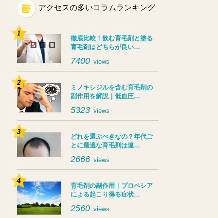
アクセスの多いコラムランキング
徹底比較！飲む育毛剤と塗る
育毛剤はどちらが良い…
7400
views
ミノキシジルを含む育毛剤の
副作用を解説｜低血圧…
5323
views
どれを選ぶべきなの？年代ご
とに最適な育毛剤は違…
2666
views
育毛剤の副作用｜プロペシア
による起こり得る症状…
2560
views