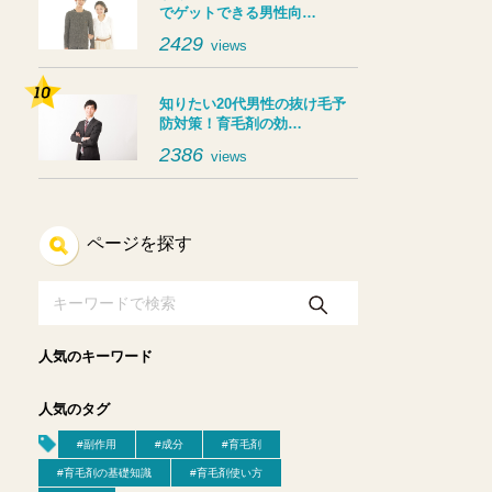
でゲットできる男性向…
2429
views
知りたい20代男性の抜け毛予
防対策！育毛剤の効…
2386
views
ページを探す
人気のキーワード
人気のタグ
#副作用
#成分
#育毛剤
#育毛剤の基礎知識
#育毛剤使い方