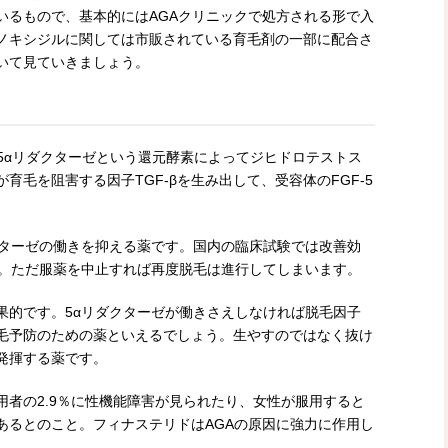
いるもので、基本的にはAGAクリニックで処方される形で入
ノキシジルに関しては市販されている育毛剤の一部に配合さ
いて見ていきましょう。
5αリダクターゼという還元酵素によってジヒドロテストス
育毛を阻害する因子TGF-βを生み出して、受容体のFGF-5
クターゼの働きを抑える薬です。国内の臨床試験では改善効
と。ただ服薬を中止すれば再度脱毛は進行してしまいます。
果的です。5αリダクターゼが働きさえしなければ脱毛因子
け毛予防のための薬といえるでしょう。生やすのではなく抜け
発揮する薬です。
者の2.9％に性機能障害が見られたり、女性が服用すると
あるとのこと。フィナステリドはAGAの原因に強力に作用し