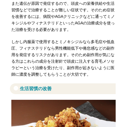
また遺伝が原因で発症するので、頭皮への栄養供給や生活
習慣などで治療することが難しい症状です。そのため症状
を改善するには、病院やAGAクリニックなどに通ってミノ
キシジルやフィナステリドといったAGAの治療成分を使っ
た治療を受ける必要があります。
しかし内服薬で使用するとミノキシジルなら多毛症や低血
圧、フィナステリドなら男性機能低下や倦怠感などの副作
用を発症するリスクがあります。そのため副作用が気にな
る方はこれらの成分を注射針で頭皮に注入する育毛メソセ
ラピーという治療を受けたり、副作用が起きないように医
師に濃度を調整してもらうことが大切です。
生活習慣の改善