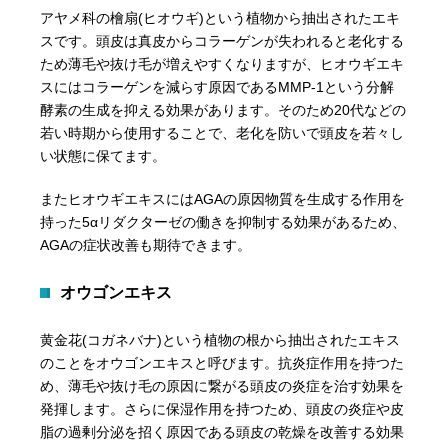
アヤメ科の檜扇(ヒオウギ)という植物から抽出されたエキ
スです。頭皮は真皮からコラーゲンが失われると老化する
ため薄毛や抜け毛が増えやすくなりますが、ヒオウギエキ
スにはコラーゲンを減らす原因であるMMP-1という分解
酵素の生成を抑える効果があります。そのため20代などの
若い時期から使用することで、老化を防いで頭皮を若々し
い状態に保てます。
またヒオウギエキスにはAGAの原因物質を生成する作用を
持った5αリダクターゼの働きを抑制する効果があるため、
AGAの症状改善も期待できます。
オウゴンエキス
黄金花(コガネバナ)という植物の根から抽出されたエキス
のことをオウゴンエキスと呼びます。抗炎症作用を持つた
め、薄毛や抜け毛の原因に繋がる頭皮の炎症を治す効果を
発揮します。さらに保湿作用を持つため、頭皮の炎症や皮
脂の過剰分泌を招く原因である頭皮の乾燥を改善する効果