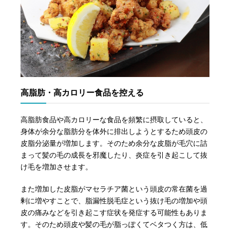
高脂肪・高カロリー食品を控える
高脂肪食品や高カロリーな食品を頻繁に摂取していると、
身体が余分な脂肪分を体外に排出しようとするため頭皮の
皮脂分泌量が増加します。そのため余分な皮脂が毛穴に詰
まって髪の毛の成長を邪魔したり、炎症を引き起こして抜
け毛を増加させます。
また増加した皮脂がマセラチア菌という頭皮の常在菌を過
剰に増やすことで、脂漏性脱毛症という抜け毛の増加や頭
皮の痛みなどを引き起こす症状を発症する可能性もありま
す。そのため頭皮や髪の毛が脂っぽくてベタつく方は、低